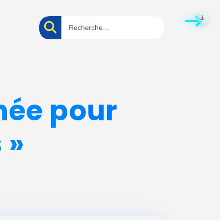
nnée pour
 »