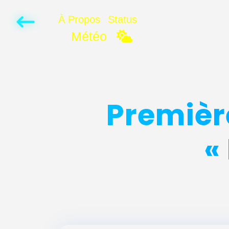
À Propos
Status
Météo
Première
«