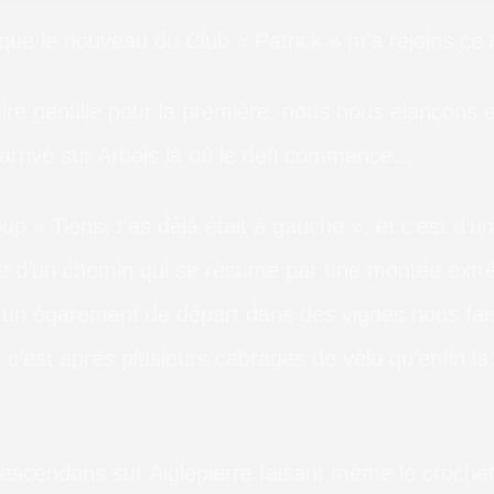
que le nouveau du Club « Patrick » m’a rejoins ce
ire gentille pour la première, nous nous élançons en
arrivé sur Arbois là où le défi commence…
✕
oup « Tiens, t’as déjà était à gauche », et c’est d
Installer AVVA39
te d’un chemin qui se résume par une montée ext
Ajoutez l'application à votre écran d'accueil pour
un égarement de départ dans des vignes nous fai
profiter d'une expérience plein écran fluide.
c’est aprés plusieurs cabrages de vélo qu’enfin la 
Analyse du système...
descendons sur Aiglepierre faisant même le crochet 