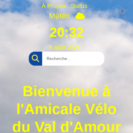
À Propos
Status
Météo
20:32
8 août 2026
Bienvenue à
l'Amicale Vélo
du Val d'Amour