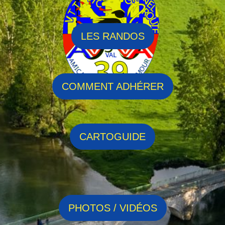
Installer AVVA39
Ajoutez l'application à votre écran d'accueil pour
profiter d'une expérience plein écran fluide.
LES RANDOS
🚴 Installation de l'application AVVA39
Ouvrez les options de votre navigateur
⋮
.
COMMENT ADHÉRER
Choisissez l'option
Installer l'application
ou
Ajouter à l'écran d'accueil
.
CARTOGUIDE
PHOTOS / VIDÉOS